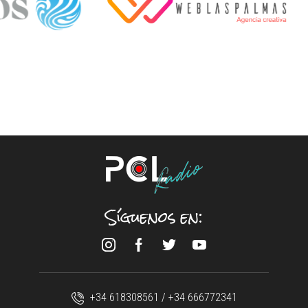
Síguenos en:
+34 618308561 / +34 666772341